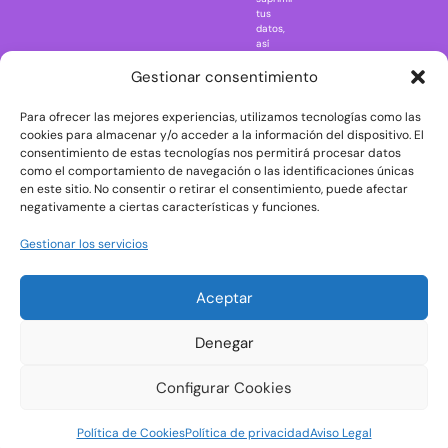
Regreso al
tus
futuro
datos,
así
Rick and
como
Morty
ejercer
Gestionar consentimiento
otros
Scarface
derechos
Para ofrecer las mejores experiencias, utilizamos tecnologías como las
consultando
The Big Bang
la
cookies para almacenar y/o acceder a la información del dispositivo. El
Theory
información
consentimiento de estas tecnologías nos permitirá procesar datos
adicional
The Blues
como el comportamiento de navegación o las identificaciones únicas
y
en este sitio. No consentir o retirar el consentimiento, puede afectar
Brothers
detallada
negativamente a ciertas características y funciones.
sobre
The Exorcist
protección
de
The
Gestionar los servicios
datos
Godfather
en
nuestra
The Goonies
Aceptar
Política
The Shining
de
Privacidad
Universal
Denegar
Monsters
Wednesday
Configurar Cookies
Welcome to
Política de Cookies
Política de privacidad
Aviso Legal
Derry