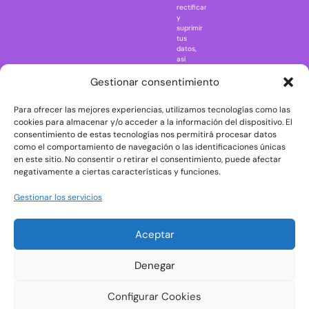
rectificar
One Piece
y
suprimir
Regreso al
tus
futuro
datos,
así
Rick and
como
Morty
ejercer
Gestionar consentimiento
otros
Scarface
derechos
Para ofrecer las mejores experiencias, utilizamos tecnologías como las
consultando
The Big Bang
la
cookies para almacenar y/o acceder a la información del dispositivo. El
Theory
información
consentimiento de estas tecnologías nos permitirá procesar datos
adicional
The Blues
como el comportamiento de navegación o las identificaciones únicas
y
en este sitio. No consentir o retirar el consentimiento, puede afectar
Brothers
detallada
negativamente a ciertas características y funciones.
sobre
The Exorcist
protección
de
The
Gestionar los servicios
datos
Godfather
en
nuestra
The Goonies
Aceptar
Política
The Shining
de
Privacidad
Universal
Denegar
Monsters
Wednesday
Configurar Cookies