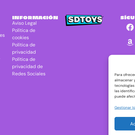
INFORMACIÓN
SÍG
Aviso Legal
Política de
res
cookies
Política de
privacidad
r
Política de
privacidad de
Redes Sociales
Para ofrece
almacenar y
tecnologías
las identifi
puede afect
Gestionar lo
A