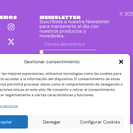
© 202
UENOS
NEWSLETTER
Suscríbete a nuestra Newsletter
para mantenerte al día con
nuestros productos y
novedades.
He leído y acepto las condiciones
contenidas en la política de privacidad
Gestionar consentimiento
sobre el tratamiento de mis datos para
el envío de la newsletter.
r las mejores experiencias, utilizamos tecnologías como las cookies para
DIRAC DIST, S.L. como responsable del
/o acceder a la información del dispositivo. El consentimiento de estas
tratamiento tratará tus datos con la finalidad de
 nos permitirá procesar datos como el comportamiento de navegación o
dar respuesta a tu consulta o petición. Puedes
caciones únicas en este sitio. No consentir o retirar el consentimiento,
acceder, rectificar y suprimir tus datos, así como
ejercer otros derechos consultando la
ar negativamente a ciertas características y funciones.
información adicional y detallada sobre
protección de datos en nuestra
Política de
s servicios
Privacidad
ceptar
Denegar
Configurar Cookies