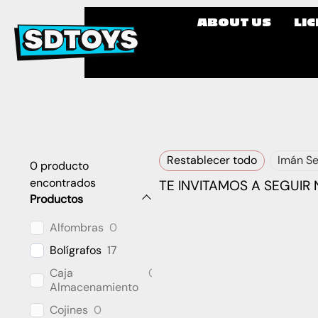
ABOUT US
LI
Restablecer todo
Imán Se
0
producto
encontrados
TE INVITAMOS A SEGUIR
Productos
Alfombras
0
Bolígrafos
17
Caja
0
Almacenamiento
Cojines
0