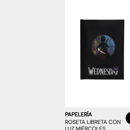
Ball
E.T. the
2
Extra-
Terrestrial
El Señor de
7
los anillos
Freddy VS
0
Jason
Friday the
0
13th
Game Of
0
Thrones TV
series
Gremlins
2
Harry
22
Potter
PAPELERÍA
ROSETA LIBRETA CON
IT
1
LUZ MIÉRCOLES