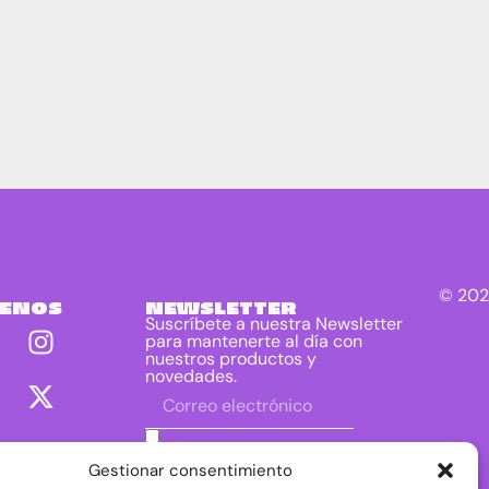
© 202
UENOS
NEWSLETTER
Suscríbete a nuestra Newsletter
para mantenerte al día con
nuestros productos y
novedades.
He leído y acepto las condiciones
contenidas en la política de privacidad
Gestionar consentimiento
sobre el tratamiento de mis datos para