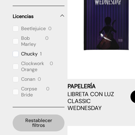
Licencias
Beetlejuice
0
Bob
0
Marley
Chucky
1
Clockwork
0
Orange
Conan
0
PAPELERÍA
Corpse
0
LIBRETA CON LUZ
Bride
CLASSIC
Cthulhu
0
WEDNESDAY
DC
7
Universe
Restablecer
filtros
Dragon
13