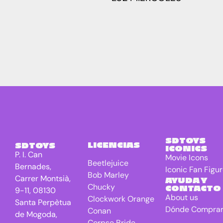
Jaws
2
Jurassic
4
Park
Mazinger
0
Z
Movie
0
Icons
Naruto
5
Nightmare
0
in Elm
Street
SDTOYS
LICENCIAS
SDTOYS
One
2
ICONICS
P. I. Can
Piece
Movie Icons
Beetlejuice
Bernades,
Iconic Fan Figu
Regreso al
4
Bob Marley
Carrer Montsià,
AYUDA Y
futuro
Chucky
CONTACTO
9-11, 08130
About us
Rick and
0
Clockwork Orange
Santa Perpètua
Morty
Dónde Compra
Conan
de Mogoda,
Corpse Bride