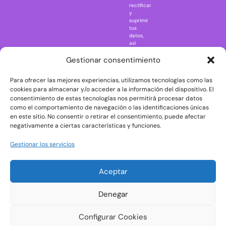
rectificar
One Piece
y
suprimir
Regreso al
tus
futuro
datos,
así
Rick and
como
Morty
ejercer
Gestionar consentimiento
otros
Scarface
derechos
Para ofrecer las mejores experiencias, utilizamos tecnologías como las
consultando
The Big Bang
la
cookies para almacenar y/o acceder a la información del dispositivo. El
Theory
información
consentimiento de estas tecnologías nos permitirá procesar datos
adicional
The Blues
como el comportamiento de navegación o las identificaciones únicas
y
en este sitio. No consentir o retirar el consentimiento, puede afectar
Brothers
detallada
negativamente a ciertas características y funciones.
sobre
The Exorcist
protección
de
The
Gestionar los servicios
datos
Godfather
en
nuestra
The Goonies
Aceptar
Política
The Shining
de
Privacidad
Universal
Denegar
Monsters
Wednesday
Configurar Cookies