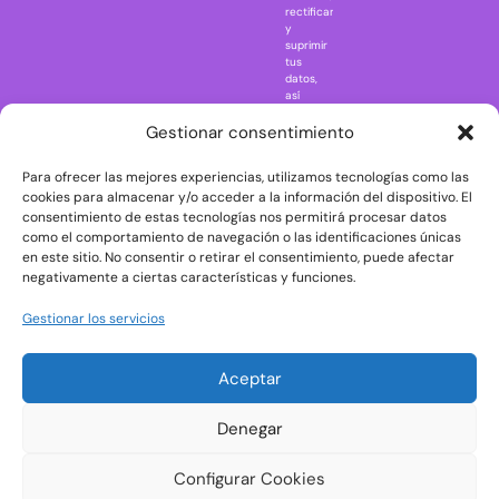
rectificar
One Piece
y
suprimir
Regreso al
tus
futuro
datos,
así
Rick and
como
Morty
ejercer
Gestionar consentimiento
otros
Scarface
derechos
Para ofrecer las mejores experiencias, utilizamos tecnologías como las
consultando
The Big Bang
la
cookies para almacenar y/o acceder a la información del dispositivo. El
Theory
información
consentimiento de estas tecnologías nos permitirá procesar datos
adicional
The Blues
como el comportamiento de navegación o las identificaciones únicas
y
en este sitio. No consentir o retirar el consentimiento, puede afectar
Brothers
detallada
negativamente a ciertas características y funciones.
sobre
The Exorcist
protección
de
The
Gestionar los servicios
datos
Godfather
en
nuestra
The Goonies
Aceptar
Política
The Shining
de
Privacidad
Universal
Denegar
Monsters
Wednesday
Configurar Cookies