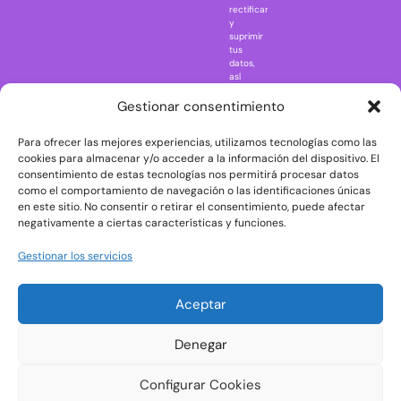
rectificar
One Piece
y
suprimir
Regreso al
tus
futuro
datos,
así
Rick and
como
Morty
ejercer
Gestionar consentimiento
otros
Scarface
derechos
Para ofrecer las mejores experiencias, utilizamos tecnologías como las
consultando
The Big Bang
la
cookies para almacenar y/o acceder a la información del dispositivo. El
Theory
información
consentimiento de estas tecnologías nos permitirá procesar datos
adicional
The Blues
como el comportamiento de navegación o las identificaciones únicas
y
en este sitio. No consentir o retirar el consentimiento, puede afectar
Brothers
detallada
negativamente a ciertas características y funciones.
sobre
The Exorcist
protección
de
The
Gestionar los servicios
datos
Godfather
en
nuestra
The Goonies
Aceptar
Política
The Shining
de
Privacidad
Universal
Denegar
Monsters
Wednesday
Configurar Cookies