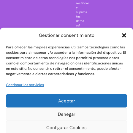
rectificar
One Piece
y
suprimir
Regreso al
tus
futuro
datos,
así
Rick and
como
Morty
ejercer
Gestionar consentimiento
otros
Scarface
derechos
Para ofrecer las mejores experiencias, utilizamos tecnologías como las
consultando
The Big Bang
la
cookies para almacenar y/o acceder a la información del dispositivo. El
Theory
información
consentimiento de estas tecnologías nos permitirá procesar datos
adicional
The Blues
como el comportamiento de navegación o las identificaciones únicas
y
en este sitio. No consentir o retirar el consentimiento, puede afectar
Brothers
detallada
negativamente a ciertas características y funciones.
sobre
The Exorcist
protección
de
The
Gestionar los servicios
datos
Godfather
en
nuestra
The Goonies
Aceptar
Política
The Shining
de
Privacidad
Universal
Denegar
Monsters
Wednesday
Configurar Cookies