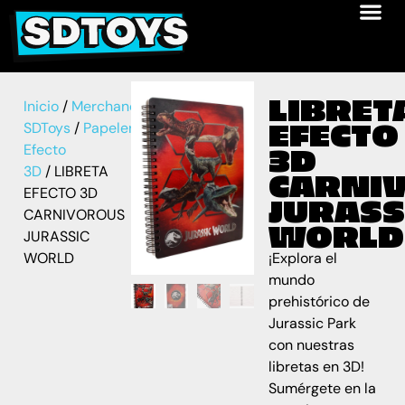
LIBRET
Inicio
/
Merchandise
EFECTO
SDToys
/
Papelería
/
Libreta
Efecto
3D
3D
/ LIBRETA
CARNI
EFECTO 3D
JURASS
CARNIVOROUS
WORLD
JURASSIC
WORLD
¡Explora el
mundo
prehistórico de
Jurassic Park
con nuestras
libretas en 3D!
Sumérgete en la