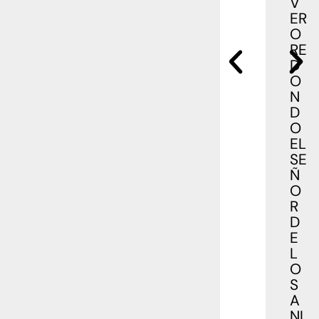
V
ER
O
RE
D
O
N
D
O
EL
SE
Ñ
O
R
D
E
L
O
S
A
NI