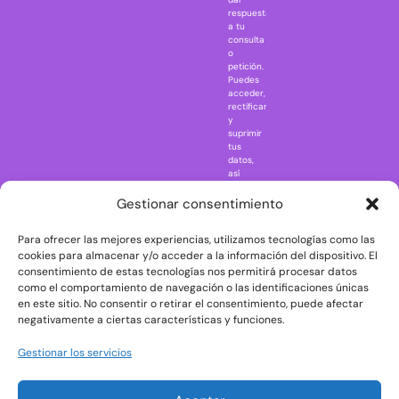
Mazinger Z
respuesta
a tu
Movie Icons
consulta
Naruto
o
petición.
Nightmare in
Puedes
Elm Street
acceder,
rectificar
One Piece
y
suprimir
Regreso al
tus
futuro
datos,
así
Rick and
como
Morty
ejercer
Gestionar consentimiento
otros
Scarface
derechos
Para ofrecer las mejores experiencias, utilizamos tecnologías como las
consultando
The Big Bang
la
cookies para almacenar y/o acceder a la información del dispositivo. El
Theory
información
consentimiento de estas tecnologías nos permitirá procesar datos
adicional
The Blues
como el comportamiento de navegación o las identificaciones únicas
y
en este sitio. No consentir o retirar el consentimiento, puede afectar
Brothers
detallada
negativamente a ciertas características y funciones.
sobre
The Exorcist
protección
de
The
Gestionar los servicios
datos
Godfather
en
nuestra
The Goonies