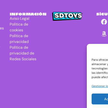
INFORMACIÓN
SÍG
Aviso Legal
Política de
res
cookies
Política de
privacidad
r
Política de
privacidad de
Redes Sociales
Para ofrece
almacenar y
tecnologías
las identifi
puede afect
Gestionar lo
A