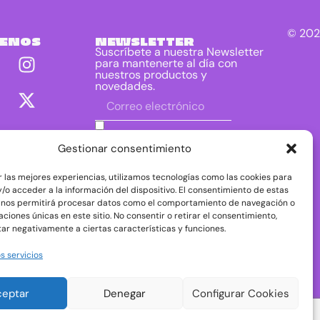
© 202
UENOS
NEWSLETTER
Suscríbete a nuestra Newsletter
para mantenerte al día con
nuestros productos y
novedades.
He leído y acepto las condiciones
contenidas en la política de privacidad
Gestionar consentimiento
sobre el tratamiento de mis datos para
el envío de la newsletter.
r las mejores experiencias, utilizamos tecnologías como las cookies para
DIRAC DIST, S.L. como responsable del
/o acceder a la información del dispositivo. El consentimiento de estas
tratamiento tratará tus datos con la finalidad de
 nos permitirá procesar datos como el comportamiento de navegación o
dar respuesta a tu consulta o petición. Puedes
caciones únicas en este sitio. No consentir o retirar el consentimiento,
acceder, rectificar y suprimir tus datos, así como
ejercer otros derechos consultando la
ar negativamente a ciertas características y funciones.
información adicional y detallada sobre
protección de datos en nuestra
Política de
s servicios
Privacidad
ceptar
Denegar
Configurar Cookies