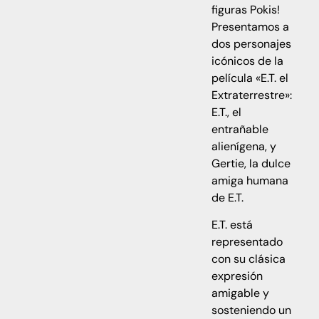
figuras Pokis!
Presentamos a
dos personajes
icónicos de la
película «E.T. el
Extraterrestre»:
E.T., el
entrañable
alienígena, y
Gertie, la dulce
amiga humana
de E.T.
E.T. está
representado
con su clásica
expresión
amigable y
sosteniendo un