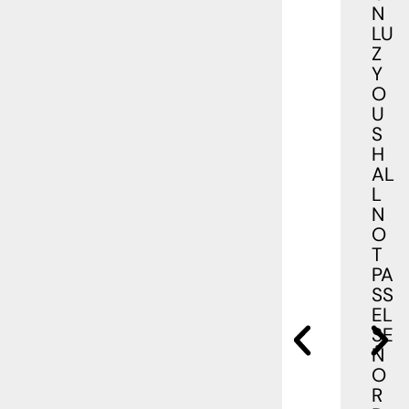
N
LU
Z
Y
O
U
S
H
AL
L
N
O
T
PA
SS
EL
SE
Ñ
O
R