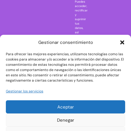
Puedes
Elm Street
acceder,
rectificar
One Piece
y
suprimir
Regreso al
tus
futuro
datos,
así
Rick and
como
Morty
ejercer
Gestionar consentimiento
otros
Scarface
derechos
Para ofrecer las mejores experiencias, utilizamos tecnologías como las
consultando
The Big Bang
la
cookies para almacenar y/o acceder a la información del dispositivo. El
Theory
información
consentimiento de estas tecnologías nos permitirá procesar datos
adicional
The Blues
como el comportamiento de navegación o las identificaciones únicas
y
en este sitio. No consentir o retirar el consentimiento, puede afectar
Brothers
detallada
negativamente a ciertas características y funciones.
sobre
The Exorcist
protección
de
The
Gestionar los servicios
datos
Godfather
en
nuestra
The Goonies
Aceptar
Política
The Shining
de
Privacidad
Universal
Denegar
Monsters