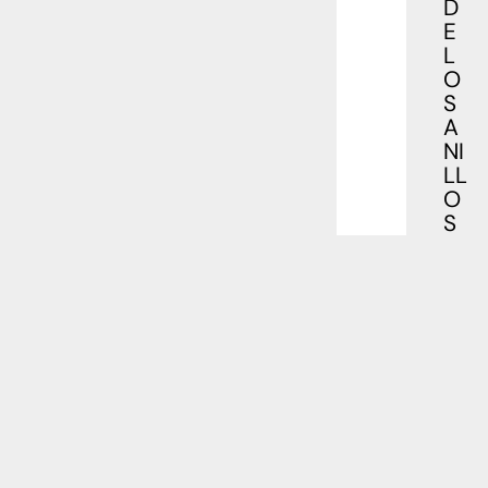
D
E
L
O
S
A
NI
LL
O
S