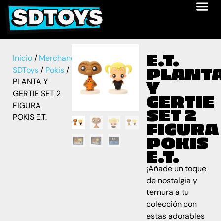
E.T.
Inicio
/
Merchandise
PLANT
SDToys
/
Pokis
/ E.T.
PLANTA Y
Y
GERTIE SET 2
GERTIE
FIGURA
SET 2
POKIS E.T.
FIGURA
POKIS
E.T.
¡Añade un toque
de nostalgia y
ternura a tu
colección con
estas adorables