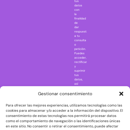
tus
Harry Potter
datos
IT
con
la
Jaws
finalidad
Jurassic Park
de
dar
Mazinger Z
respuesta
a tu
Movie Icons
consulta
Naruto
o
petición.
Nightmare in
Puedes
Elm Street
acceder,
rectificar
One Piece
y
suprimir
Regreso al
tus
futuro
datos,
así
Rick and
como
Morty
ejercer
Gestionar consentimiento
otros
Scarface
derechos
Para ofrecer las mejores experiencias, utilizamos tecnologías como las
consultando
The Big Bang
la
cookies para almacenar y/o acceder a la información del dispositivo. El
Theory
información
consentimiento de estas tecnologías nos permitirá procesar datos
adicional
The Blues
como el comportamiento de navegación o las identificaciones únicas
y
en este sitio. No consentir o retirar el consentimiento, puede afectar
Brothers
detallada