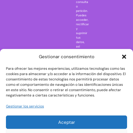
consulta
Naruto
o
petición.
Nightmare in
Puedes
Elm Street
acceder,
rectificar
One Piece
y
suprimir
Regreso al
tus
futuro
datos,
así
Rick and
como
Morty
ejercer
Gestionar consentimiento
otros
Scarface
derechos
Para ofrecer las mejores experiencias, utilizamos tecnologías como las
consultando
The Big Bang
la
cookies para almacenar y/o acceder a la información del dispositivo. El
Theory
información
consentimiento de estas tecnologías nos permitirá procesar datos
adicional
The Blues
como el comportamiento de navegación o las identificaciones únicas
y
en este sitio. No consentir o retirar el consentimiento, puede afectar
Brothers
detallada
negativamente a ciertas características y funciones.
sobre
The Exorcist
protección
de
The
Gestionar los servicios
datos
Godfather
en
nuestra
The Goonies
Aceptar
Política
The Shining
de
Privacidad