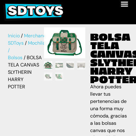
BOLSA
Inicio
/
Merchandise
TELA
SDToys
/
Mochilas
/
CANVA
Bolsos
/ BOLSA
SLYTHE
TELA CANVAS
HARRY
SLYTHERIN
POTTE
HARRY
POTTER
Ahora puedes
llevar tus
pertenencias de
una forma muy
cómoda, gracias
a las bolsas
canvas que nos