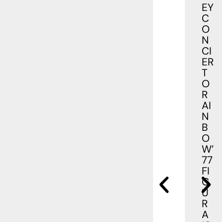
EY
C
O
N
CI
ER
T
O
R
AI
N
B
O
W’
77
FI
G
U
R
A