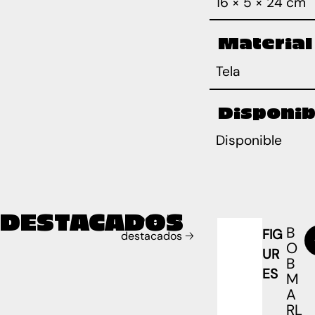
16 × 5 × 24 cm
Material
Tela
Disponib
Disponible
DESTACADOS
Todos los
B
FIG
destacados 🡢
O
UR
B
ES
M
A
RL