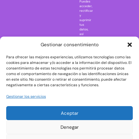
Puedes
Elm Street
acceder,
rectificar
One Piece
y
suprimir
Regreso al
tus
futuro
datos,
así
Rick and
como
Morty
ejercer
Gestionar consentimiento
otros
Scarface
derechos
Para ofrecer las mejores experiencias, utilizamos tecnologías como las
consultando
The Big Bang
la
cookies para almacenar y/o acceder a la información del dispositivo. El
Theory
información
consentimiento de estas tecnologías nos permitirá procesar datos
adicional
The Blues
como el comportamiento de navegación o las identificaciones únicas
y
en este sitio. No consentir o retirar el consentimiento, puede afectar
Brothers
detallada
negativamente a ciertas características y funciones.
sobre
The Exorcist
protección
de
The
Gestionar los servicios
datos
Godfather
en
nuestra
The Goonies
Aceptar
Política
The Shining
de
Privacidad
Universal
Denegar
Monsters