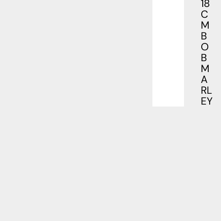
18
C
M
B
O
B
M
A
RL
EY