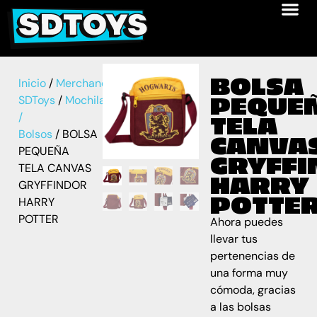
BOLSA
Inicio
/
Merchandise
PEQUE
SDToys
/
Mochilas
/
TELA
Bolsos
/ BOLSA
CANVA
PEQUEÑA
GRYFF
TELA CANVAS
HARRY
GRYFFINDOR
POTTE
HARRY
POTTER
Ahora puedes
llevar tus
pertenencias de
una forma muy
cómoda, gracias
a las bolsas