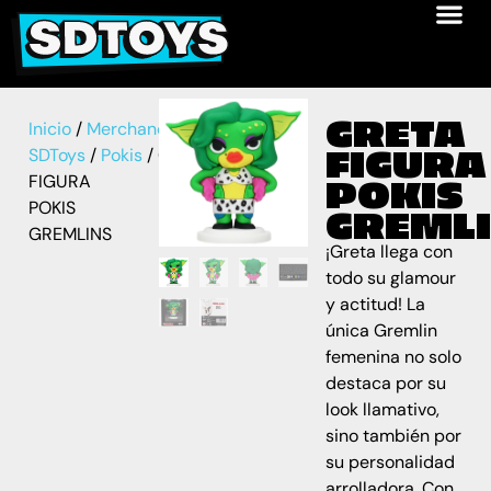
GRETA
Inicio
/
Merchandise
FIGURA
SDToys
/
Pokis
/ GRETA
FIGURA
POKIS
POKIS
GREML
GREMLINS
¡Greta llega con
todo su glamour
y actitud! La
única Gremlin
femenina no solo
destaca por su
look llamativo,
sino también por
su personalidad
arrolladora. Con