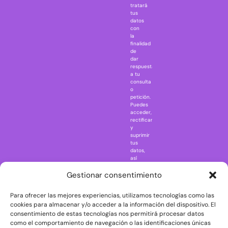
Gremlins
tratará
tus
Harry Potter
datos
IT
con
la
Jaws
finalidad
Jurassic Park
de
dar
Mazinger Z
respuesta
a tu
Movie Icons
consulta
Naruto
o
petición.
Nightmare in
Puedes
Elm Street
acceder,
rectificar
One Piece
y
suprimir
Regreso al
tus
futuro
datos,
así
Rick and
como
Morty
ejercer
Gestionar consentimiento
otros
Scarface
derechos
Para ofrecer las mejores experiencias, utilizamos tecnologías como las
consultando
The Big Bang
la
cookies para almacenar y/o acceder a la información del dispositivo. El
Theory
información
consentimiento de estas tecnologías nos permitirá procesar datos
adicional
The Blues
como el comportamiento de navegación o las identificaciones únicas
y