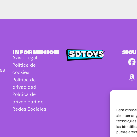
INFORMACIÓN
SÍG
Aviso Legal
Política de
res
cookies
Política de
privacidad
r
Política de
privacidad de
Redes Sociales
Para ofrece
almacenar y
tecnologías
las identifi
puede afect