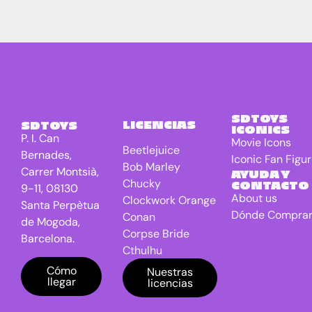
SDTOYS
LICENCIAS
SDTOYS
ICONICS
P. I. Can
Movie Icons
Beetlejuice
Bernades,
Iconic Fan Figu
Bob Marley
Carrer Montsià,
AYUDA Y
Chucky
CONTACTO
9-11, 08130
About us
Clockwork Orange
Santa Perpètua
Dónde Compra
Conan
de Mogoda,
Corpse Bride
Barcelona.
Cthulhu
DC Universe
Cómo
Nuestras
llegar
licencias
Batman
Dragon Ball