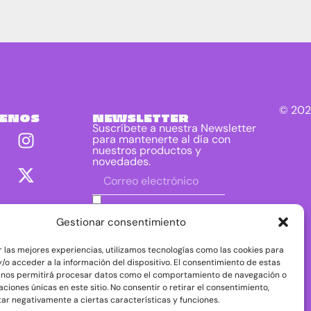
© 202
UENOS
NEWSLETTER
Suscríbete a nuestra Newsletter
para mantenerte al día con
nuestros productos y
novedades.
He leído y acepto las condiciones
contenidas en la política de privacidad
Gestionar consentimiento
sobre el tratamiento de mis datos para
el envío de la newsletter.
r las mejores experiencias, utilizamos tecnologías como las cookies para
DIRAC DIST, S.L. como responsable del
/o acceder a la información del dispositivo. El consentimiento de estas
tratamiento tratará tus datos con la finalidad de
 nos permitirá procesar datos como el comportamiento de navegación o
dar respuesta a tu consulta o petición. Puedes
caciones únicas en este sitio. No consentir o retirar el consentimiento,
acceder, rectificar y suprimir tus datos, así como
ejercer otros derechos consultando la
ar negativamente a ciertas características y funciones.
información adicional y detallada sobre