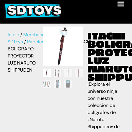
ITACHI
Inicio
/
Merchandise
BOLIG
SDToys
/
Papelería
/
Bolígrafos
/ ITACHI
BOLIGRAFO
PROYE
PROYECTOR
LUZ
LUZ NARUTO
NARUT
SHIPPUDEN
SHIPP
¡Explora el
universo ninja
con nuestra
colección de
bolígrafos de
«Naruto
Shippuden» de