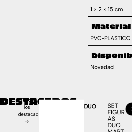
1 × 2 × 15 cm
Material
PVC-PLASTICO
Disponib
Novedad
DESTACADOS
Todos
SET
DUO
los
FIGUR
destacados
AS
🡢
DUO
MART