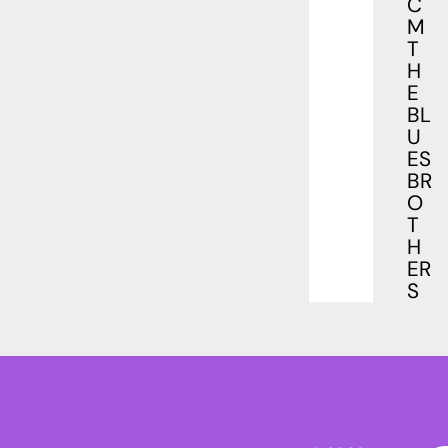
C
M
T
H
E
BL
U
ES
BR
O
T
H
ER
S