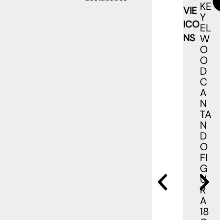
KE
VIE
Y
ICO
EL
NS
W
O
O
D
C
A
N
TA
N
D
O
FI
G
U
R
A
18