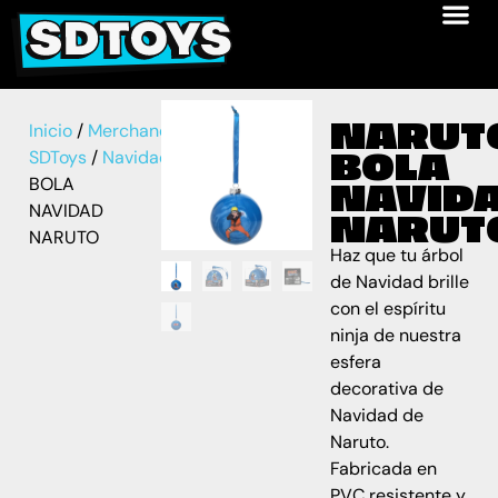
NARUT
Inicio
/
Merchandise
BOLA
SDToys
/
Navidad
/ NARUTO
BOLA
NAVID
NAVIDAD
NARUT
NARUTO
Haz que tu árbol
de Navidad brille
con el espíritu
ninja de nuestra
esfera
decorativa de
Navidad de
Naruto.
Fabricada en
PVC resistente y