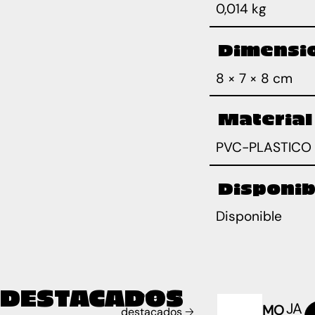
0,014 kg
Dimensi
8 × 7 × 8 cm
Material
PVC-PLASTICO
Disponib
Disponible
DESTACADOS
Todos los
JA
MO
destacados 🡢