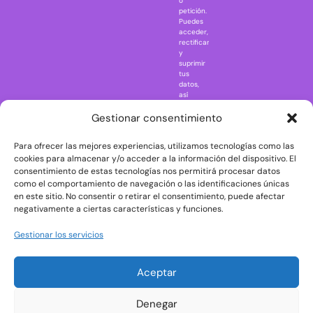
o
petición.
Nightmare in
Puedes
Elm Street
acceder,
rectificar
One Piece
y
suprimir
Regreso al
tus
futuro
datos,
así
Rick and
como
Morty
ejercer
Gestionar consentimiento
otros
Scarface
derechos
Para ofrecer las mejores experiencias, utilizamos tecnologías como las
consultando
The Big Bang
la
cookies para almacenar y/o acceder a la información del dispositivo. El
Theory
información
consentimiento de estas tecnologías nos permitirá procesar datos
adicional
The Blues
como el comportamiento de navegación o las identificaciones únicas
y
en este sitio. No consentir o retirar el consentimiento, puede afectar
Brothers
detallada
negativamente a ciertas características y funciones.
sobre
The Exorcist
protección
de
The
Gestionar los servicios
datos
Godfather
en
nuestra
The Goonies
Aceptar
Política
The Shining
de
Privacidad
Universal
Denegar