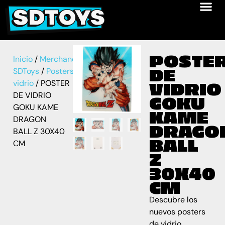
POSTE
Inicio
/
Merchandise
DE
SDToys
/
Posters
vidrio
/ POSTER
VIDRIO
DE VIDRIO
GOKU
GOKU KAME
KAME
DRAGON
DRAGO
BALL Z 30X40
BALL
CM
Z
30X40
CM
Descubre los
nuevos posters
de vidrio