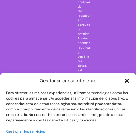
Jaws
finalidad
Jurassic Park
de
dar
Mazinger Z
respuesta
a tu
Movie Icons
consulta
Naruto
o
petición.
Nightmare in
Puedes
Elm Street
acceder,
rectificar
One Piece
y
suprimir
Regreso al
tus
futuro
datos,
así
Rick and
como
Morty
ejercer
Gestionar consentimiento
otros
Scarface
derechos
Para ofrecer las mejores experiencias, utilizamos tecnologías como las
consultando
The Big Bang
la
cookies para almacenar y/o acceder a la información del dispositivo. El
Theory
información
consentimiento de estas tecnologías nos permitirá procesar datos
adicional
The Blues
como el comportamiento de navegación o las identificaciones únicas
y
en este sitio. No consentir o retirar el consentimiento, puede afectar
Brothers
detallada
negativamente a ciertas características y funciones.
sobre
The Exorcist
protección
de
The
Gestionar los servicios
datos