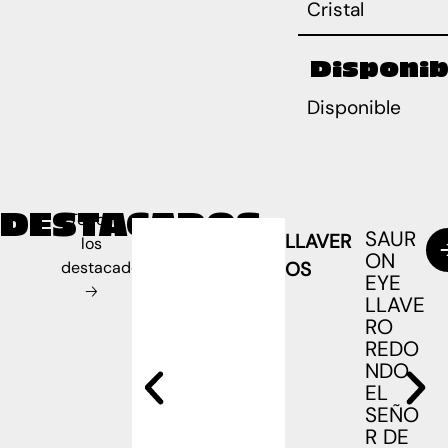
Cristal
Disponib
Disponible
DESTACADOS
Todos
SAUR
LLAVER
los
ON
destacados
OS
EYE
🡢
LLAVE
RO
REDO
NDO
EL
SEÑO
R DE