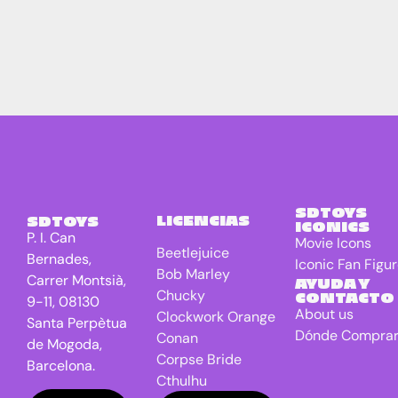
SDTOYS
LICENCIAS
SDTOYS
ICONICS
P. I. Can
Movie Icons
Beetlejuice
Bernades,
Iconic Fan Figu
Bob Marley
Carrer Montsià,
AYUDA Y
Chucky
CONTACTO
9-11, 08130
About us
Clockwork Orange
Santa Perpètua
Dónde Compra
Conan
de Mogoda,
Corpse Bride
Barcelona.
Cthulhu