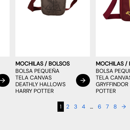
MOCHILAS / BOLSOS
MOCHILAS /
BOLSA PEQUEÑA
BOLSA PEQU
TELA CANVAS
TELA CANVA
DEATHLY HALLOWS
GRYFFINDOR
HARRY POTTER
POTTER
1
2
3
4
…
6
7
8
→