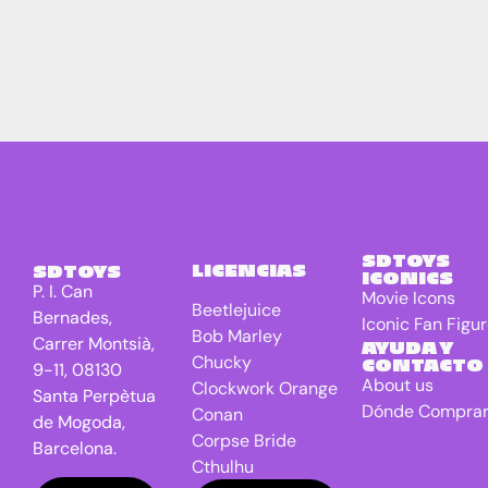
SDTOYS
LICENCIAS
SDTOYS
ICONICS
P. I. Can
Movie Icons
Beetlejuice
Bernades,
Iconic Fan Figu
Bob Marley
Carrer Montsià,
AYUDA Y
Chucky
CONTACTO
9-11, 08130
About us
Clockwork Orange
Santa Perpètua
Dónde Compra
Conan
de Mogoda,
Corpse Bride
Barcelona.
Cthulhu