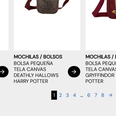
MOCHILAS / BOLSOS
MOCHILAS /
BOLSA PEQUEÑA
BOLSA PEQU
TELA CANVAS
TELA CANVA
DEATHLY HALLOWS
GRYFFINDOR
HARRY POTTER
POTTER
1
2
3
4
…
6
7
8
→