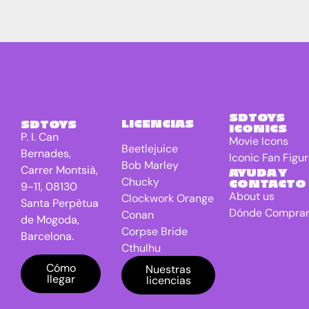
SDTOYS
LICENCIAS
SDTOYS
ICONICS
P. I. Can
Movie Icons
Beetlejuice
Bernades,
Iconic Fan Figu
Bob Marley
Carrer Montsià,
AYUDA Y
Chucky
CONTACTO
9-11, 08130
About us
Clockwork Orange
Santa Perpètua
Dónde Compra
Conan
de Mogoda,
Corpse Bride
Barcelona.
Cthulhu
DC Universe
Cómo
Nuestras
llegar
licencias
Batman
Dragon Ball