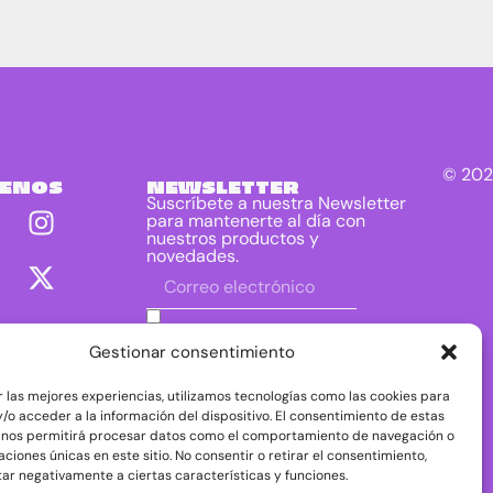
© 202
UENOS
NEWSLETTER
Suscríbete a nuestra Newsletter
para mantenerte al día con
nuestros productos y
novedades.
He leído y acepto las condiciones
contenidas en la política de privacidad
Gestionar consentimiento
sobre el tratamiento de mis datos para
el envío de la newsletter.
r las mejores experiencias, utilizamos tecnologías como las cookies para
DIRAC DIST, S.L. como responsable del
/o acceder a la información del dispositivo. El consentimiento de estas
tratamiento tratará tus datos con la finalidad de
 nos permitirá procesar datos como el comportamiento de navegación o
dar respuesta a tu consulta o petición. Puedes
caciones únicas en este sitio. No consentir o retirar el consentimiento,
acceder, rectificar y suprimir tus datos, así como
ejercer otros derechos consultando la
ar negativamente a ciertas características y funciones.
información adicional y detallada sobre