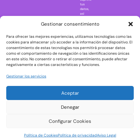
Regreso al
tus
futuro
datos,
así
Rick and
como
Morty
ejercer
Gestionar consentimiento
otros
Scarface
derechos
Para ofrecer las mejores experiencias, utilizamos tecnologías como las
consultando
The Big Bang
la
cookies para almacenar y/o acceder a la información del dispositivo. El
Theory
información
consentimiento de estas tecnologías nos permitirá procesar datos
adicional
The Blues
como el comportamiento de navegación o las identificaciones únicas
y
en este sitio. No consentir o retirar el consentimiento, puede afectar
Brothers
detallada
negativamente a ciertas características y funciones.
sobre
The Exorcist
protección
de
The
Gestionar los servicios
datos
Godfather
en
nuestra
The Goonies
Aceptar
Política
The Shining
de
Privacidad
Universal
Denegar
Monsters
Wednesday
Configurar Cookies
Welcome to
Política de Cookies
Política de privacidad
Aviso Legal
Derry