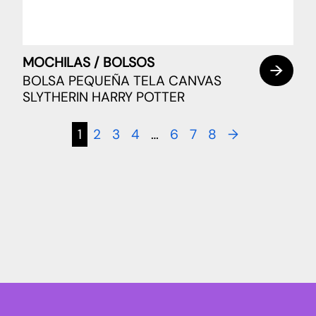
MOCHILAS / BOLSOS
BOLSA PEQUEÑA TELA CANVAS
SLYTHERIN HARRY POTTER
1
2
3
4
…
6
7
8
→