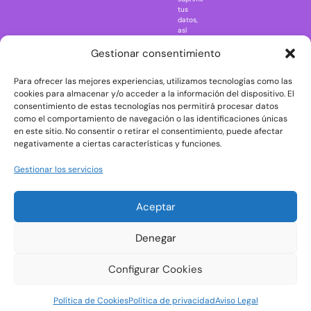
Regreso al
tus
futuro
datos,
así
Rick and
como
Morty
ejercer
Gestionar consentimiento
otros
Scarface
derechos
Para ofrecer las mejores experiencias, utilizamos tecnologías como las
consultando
The Big Bang
la
cookies para almacenar y/o acceder a la información del dispositivo. El
Theory
información
consentimiento de estas tecnologías nos permitirá procesar datos
adicional
The Blues
como el comportamiento de navegación o las identificaciones únicas
y
en este sitio. No consentir o retirar el consentimiento, puede afectar
Brothers
detallada
negativamente a ciertas características y funciones.
sobre
The Exorcist
protección
de
The
Gestionar los servicios
datos
Godfather
en
nuestra
The Goonies
Aceptar
Política
The Shining
de
Privacidad
Universal
Denegar
Monsters
Wednesday
Configurar Cookies
Welcome to
Política de Cookies
Política de privacidad
Aviso Legal
Derry