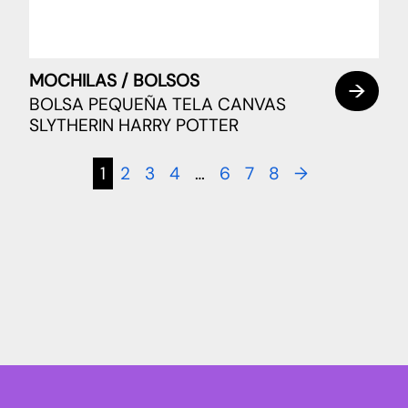
MOCHILAS / BOLSOS
BOLSA PEQUEÑA TELA CANVAS
SLYTHERIN HARRY POTTER
1
2
3
4
…
6
7
8
→