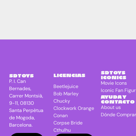
SDTOYS
LICENCIAS
SDTOYS
ICONICS
P. I. Can
Movie Icons
Beetlejuice
Bernades,
Iconic Fan Figu
Bob Marley
Carrer Montsià,
AYUDA Y
Chucky
CONTACTO
9-11, 08130
About us
Clockwork Orange
Santa Perpètua
Dónde Compra
Conan
de Mogoda,
Corpse Bride
Barcelona.
Cthulhu