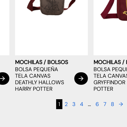
MOCHILAS / BOLSOS
MOCHILAS /
BOLSA PEQUEÑA
BOLSA PEQU
TELA CANVAS
TELA CANVA
DEATHLY HALLOWS
GRYFFINDOR
HARRY POTTER
POTTER
1
2
3
4
…
6
7
8
→