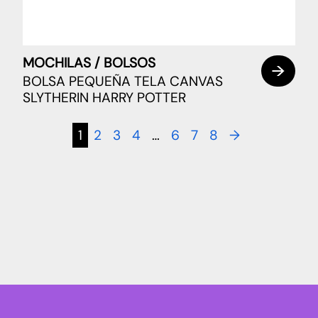
MOCHILAS / BOLSOS
BOLSA PEQUEÑA TELA CANVAS
SLYTHERIN HARRY POTTER
1
2
3
4
…
6
7
8
→