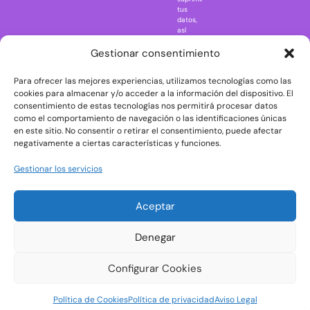
Regreso al
tus
futuro
datos,
así
Rick and
como
Morty
ejercer
Gestionar consentimiento
otros
Scarface
derechos
Para ofrecer las mejores experiencias, utilizamos tecnologías como las
consultando
The Big Bang
la
cookies para almacenar y/o acceder a la información del dispositivo. El
Theory
información
consentimiento de estas tecnologías nos permitirá procesar datos
adicional
The Blues
como el comportamiento de navegación o las identificaciones únicas
y
en este sitio. No consentir o retirar el consentimiento, puede afectar
Brothers
detallada
negativamente a ciertas características y funciones.
sobre
The Exorcist
protección
de
The
Gestionar los servicios
datos
Godfather
en
nuestra
The Goonies
Aceptar
Política
The Shining
de
Privacidad
Universal
Denegar
Monsters
Wednesday
Configurar Cookies
Welcome to
Política de Cookies
Política de privacidad
Aviso Legal
Derry