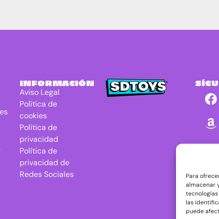
INFORMACIÓN
SÍG
Aviso Legal
Política de
res
cookies
Política de
privacidad
r
Política de
privacidad de
Redes Sociales
Para ofrece
almacenar y
tecnologías
las identifi
puede afect