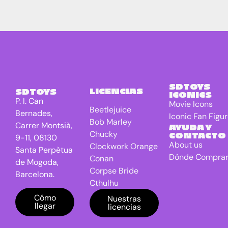
SDTOYS
LICENCIAS
SDTOYS
ICONICS
P. I. Can
Movie Icons
Beetlejuice
Bernades,
Iconic Fan Figu
Bob Marley
Carrer Montsià,
AYUDA Y
Chucky
CONTACTO
9-11, 08130
About us
Clockwork Orange
Santa Perpètua
Dónde Compra
Conan
de Mogoda,
Corpse Bride
Barcelona.
Cthulhu
DC Universe
Cómo
Nuestras
llegar
licencias
Batman
Dragon Ball