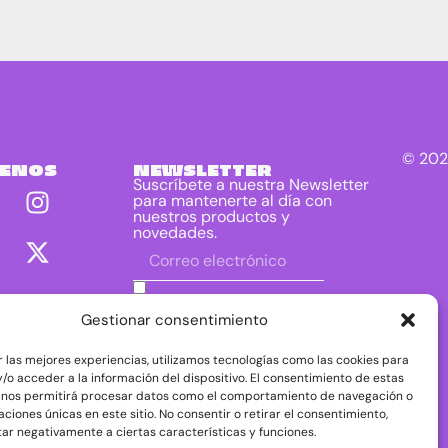
© 202
UENOS
NEWSLETTER
Suscríbete a nuestra Newsletter
para mantenerte al día con
nuestros productos y
novedades.
He leído y acepto las condiciones
contenidas en la política de privacidad
Gestionar consentimiento
sobre el tratamiento de mis datos para
el envío de la newsletter.
r las mejores experiencias, utilizamos tecnologías como las cookies para
DIRAC DIST, S.L. como responsable del
/o acceder a la información del dispositivo. El consentimiento de estas
tratamiento tratará tus datos con la finalidad de
 nos permitirá procesar datos como el comportamiento de navegación o
dar respuesta a tu consulta o petición. Puedes
caciones únicas en este sitio. No consentir o retirar el consentimiento,
acceder, rectificar y suprimir tus datos, así como
ejercer otros derechos consultando la
ar negativamente a ciertas características y funciones.
información adicional y detallada sobre