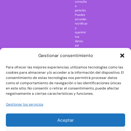
consulta
Naruto
o
petición.
Nightmare in
Puedes
Elm Street
acceder,
rectificar
One Piece
y
suprimir
Regreso al
tus
futuro
datos,
así
Rick and
como
Morty
ejercer
Gestionar consentimiento
otros
Scarface
derechos
Para ofrecer las mejores experiencias, utilizamos tecnologías como las
consultando
The Big Bang
la
cookies para almacenar y/o acceder a la información del dispositivo. El
Theory
información
consentimiento de estas tecnologías nos permitirá procesar datos
adicional
The Blues
como el comportamiento de navegación o las identificaciones únicas
y
en este sitio. No consentir o retirar el consentimiento, puede afectar
Brothers
detallada
negativamente a ciertas características y funciones.
sobre
The Exorcist
protección
de
The
Gestionar los servicios
datos
Godfather
en
nuestra
The Goonies
Aceptar
Política
The Shining
de
Privacidad