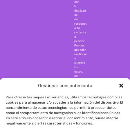
IT
con
la
Jaws
finalidad
Jurassic Park
de
dar
Mazinger Z
respuesta
a tu
Movie Icons
consulta
Naruto
o
petición.
Nightmare in
Puedes
Elm Street
acceder,
rectificar
One Piece
y
suprimir
Regreso al
tus
futuro
datos,
así
Rick and
como
Morty
ejercer
Gestionar consentimiento
otros
Scarface
derechos
Para ofrecer las mejores experiencias, utilizamos tecnologías como las
consultando
The Big Bang
la
cookies para almacenar y/o acceder a la información del dispositivo. El
Theory
información
consentimiento de estas tecnologías nos permitirá procesar datos
adicional
The Blues
como el comportamiento de navegación o las identificaciones únicas
y
en este sitio. No consentir o retirar el consentimiento, puede afectar
Brothers
detallada
negativamente a ciertas características y funciones.
sobre
The Exorcist
protección