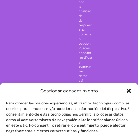
IT
con
la
Jaws
finalidad
Jurassic Park
de
dar
Mazinger Z
respuesta
a tu
Movie Icons
consulta
Naruto
o
petición.
Nightmare in
Puedes
Elm Street
acceder,
rectificar
One Piece
y
suprimir
Regreso al
tus
futuro
datos,
así
Rick and
como
Morty
ejercer
Gestionar consentimiento
otros
Scarface
derechos
Para ofrecer las mejores experiencias, utilizamos tecnologías como las
consultando
The Big Bang
la
cookies para almacenar y/o acceder a la información del dispositivo. El
Theory
información
consentimiento de estas tecnologías nos permitirá procesar datos
adicional
The Blues
como el comportamiento de navegación o las identificaciones únicas
y
en este sitio. No consentir o retirar el consentimiento, puede afectar
Brothers
detallada
negativamente a ciertas características y funciones.
sobre
The Exorcist
protección