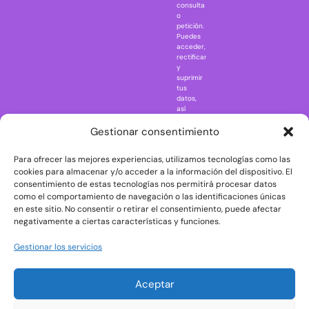
consulta
Naruto
o
petición.
Nightmare in
Puedes
Elm Street
acceder,
rectificar
One Piece
y
suprimir
Regreso al
tus
futuro
datos,
así
Rick and
como
Morty
ejercer
Gestionar consentimiento
otros
Scarface
derechos
Para ofrecer las mejores experiencias, utilizamos tecnologías como las
consultando
The Big Bang
la
cookies para almacenar y/o acceder a la información del dispositivo. El
Theory
información
consentimiento de estas tecnologías nos permitirá procesar datos
adicional
The Blues
como el comportamiento de navegación o las identificaciones únicas
y
en este sitio. No consentir o retirar el consentimiento, puede afectar
Brothers
detallada
negativamente a ciertas características y funciones.
sobre
The Exorcist
protección
de
The
Gestionar los servicios
datos
Godfather
en
nuestra
The Goonies
Aceptar
Política
The Shining
de
Privacidad