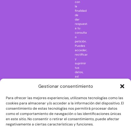
IT
con
la
Jaws
finalidad
Jurassic Park
de
dar
Mazinger Z
respuesta
a tu
Movie Icons
consulta
Naruto
o
petición.
Nightmare in
Puedes
Elm Street
acceder,
rectificar
One Piece
y
suprimir
Regreso al
tus
futuro
datos,
así
Rick and
como
Morty
ejercer
Gestionar consentimiento
otros
Scarface
derechos
Para ofrecer las mejores experiencias, utilizamos tecnologías como las
consultando
The Big Bang
la
cookies para almacenar y/o acceder a la información del dispositivo. El
Theory
información
consentimiento de estas tecnologías nos permitirá procesar datos
adicional
The Blues
como el comportamiento de navegación o las identificaciones únicas
y
en este sitio. No consentir o retirar el consentimiento, puede afectar
Brothers
detallada
negativamente a ciertas características y funciones.
sobre
The Exorcist
protección