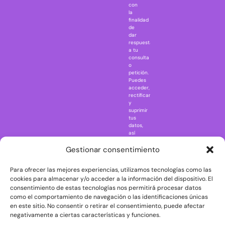
IT
con
la
Jaws
finalidad
Jurassic Park
de
dar
Mazinger Z
respuesta
a tu
Movie Icons
consulta
Naruto
o
petición.
Nightmare in
Puedes
Elm Street
acceder,
rectificar
One Piece
y
suprimir
Regreso al
tus
futuro
datos,
así
Rick and
como
Morty
ejercer
Gestionar consentimiento
otros
Scarface
derechos
Para ofrecer las mejores experiencias, utilizamos tecnologías como las
consultando
The Big Bang
la
cookies para almacenar y/o acceder a la información del dispositivo. El
Theory
información
consentimiento de estas tecnologías nos permitirá procesar datos
adicional
The Blues
como el comportamiento de navegación o las identificaciones únicas
y
en este sitio. No consentir o retirar el consentimiento, puede afectar
Brothers
detallada
negativamente a ciertas características y funciones.
sobre
The Exorcist
protección