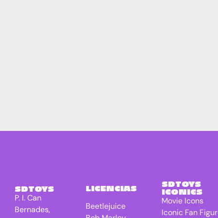
SDTOYS
LICENCIAS
SDTOYS
ICONICS
P. I. Can
Movie Icons
Beetlejuice
Bernades,
Iconic Fan Figu
Bob Marley