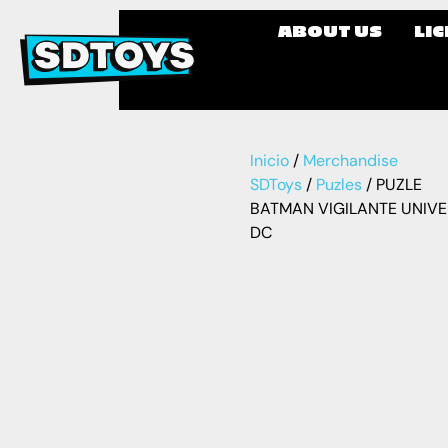
ABOUT US
LI
Inicio
/
Merchandise
SDToys
/
Puzles
/ PUZLE
BATMAN VIGILANTE UNIV
DC