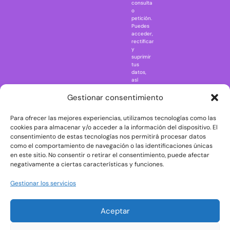
consulta
Naruto
o
petición.
Nightmare in
Puedes
Elm Street
acceder,
rectificar
One Piece
y
suprimir
Regreso al
tus
futuro
datos,
así
Rick and
como
Morty
ejercer
Gestionar consentimiento
otros
Scarface
derechos
Para ofrecer las mejores experiencias, utilizamos tecnologías como las
consultando
The Big Bang
la
cookies para almacenar y/o acceder a la información del dispositivo. El
Theory
información
consentimiento de estas tecnologías nos permitirá procesar datos
adicional
The Blues
como el comportamiento de navegación o las identificaciones únicas
y
en este sitio. No consentir o retirar el consentimiento, puede afectar
Brothers
detallada
negativamente a ciertas características y funciones.
sobre
The Exorcist
protección
de
The
Gestionar los servicios
datos
Godfather
en
nuestra
The Goonies
Aceptar
Política
The Shining
de
Privacidad