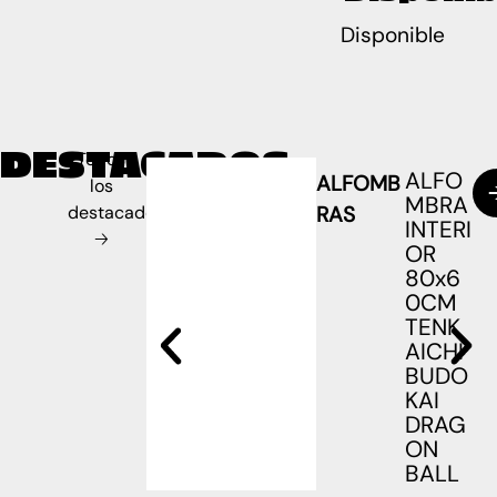
Disponible
DESTACADOS
Todos
ALFO
ALFOMB
los
MBRA
destacados
RAS
INTERI
🡢
OR
80x6
0CM
TENK
AICHI
BUDO
KAI
DRAG
ON
BALL