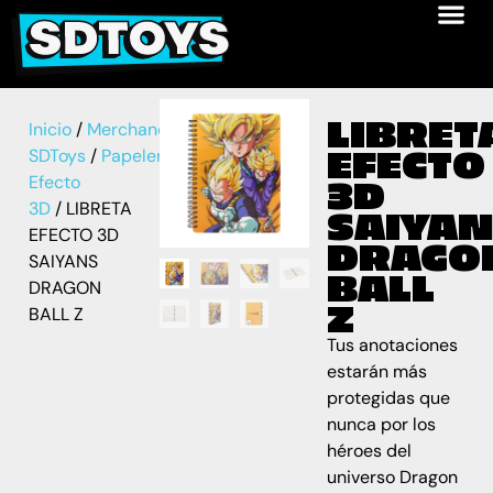
LIBRET
Inicio
/
Merchandise
EFECTO
SDToys
/
Papelería
/
Libreta
Efecto
3D
3D
/ LIBRETA
SAIYAN
EFECTO 3D
DRAGO
SAIYANS
BALL
DRAGON
Z
BALL Z
Tus anotaciones
estarán más
protegidas que
nunca por los
héroes del
universo Dragon