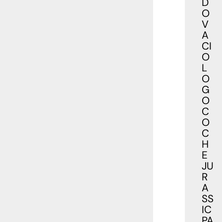
D
O
V
A
CI
O
L
O
G
O
C
O
C
H
E
JU
R
A
SS
IC
PA