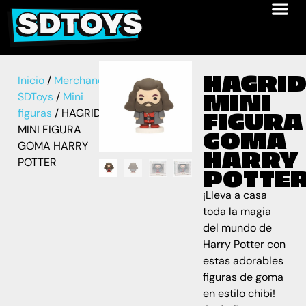
HAGRI
Inicio
/
Merchandise
MINI
SDToys
/
Mini
figuras
/ HAGRID
FIGURA
MINI FIGURA
GOMA
GOMA HARRY
HARRY
POTTER
POTTE
¡Lleva a casa
toda la magia
del mundo de
Harry Potter con
estas adorables
figuras de goma
en estilo chibi!