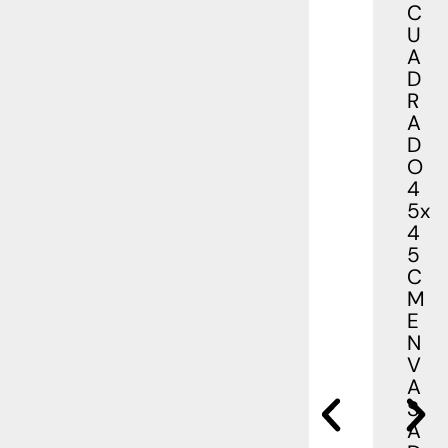
C
U
A
D
R
A
D
O
4
5x
4
5
C
M
E
N
V
A
S
A