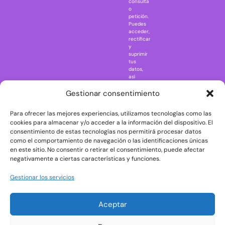
consulta
Naruto
o
petición.
Nightmare in
Puedes
Elm Street
acceder,
rectificar
One Piece
y
suprimir
Regreso al
tus
futuro
datos,
así
Rick and
como
Morty
ejercer
Gestionar consentimiento
otros
Scarface
derechos
Para ofrecer las mejores experiencias, utilizamos tecnologías como las
consultando
The Big Bang
la
cookies para almacenar y/o acceder a la información del dispositivo. El
Theory
información
consentimiento de estas tecnologías nos permitirá procesar datos
adicional
The Blues
como el comportamiento de navegación o las identificaciones únicas
y
en este sitio. No consentir o retirar el consentimiento, puede afectar
Brothers
detallada
negativamente a ciertas características y funciones.
sobre
The Exorcist
protección
de
The
Gestionar los servicios
datos
Godfather
en
nuestra
The Goonies
Aceptar
Política
The Shining
de
Privacidad