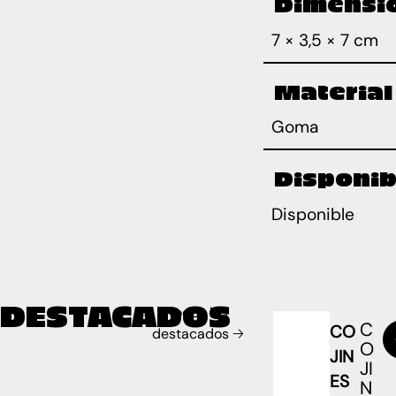
Dimensi
7 × 3,5 × 7 cm
Material
Goma
Disponib
Disponible
DESTACADOS
Todos los
C
CO
destacados 🡢
O
JIN
JI
ES
N