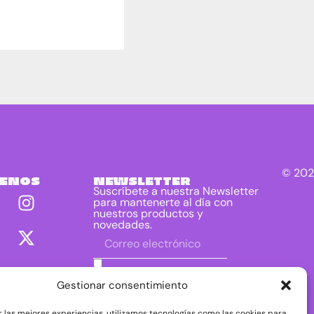
© 202
UENOS
NEWSLETTER
Suscríbete a nuestra Newsletter
para mantenerte al día con
nuestros productos y
novedades.
He leído y acepto las condiciones
contenidas en la política de privacidad
Gestionar consentimiento
sobre el tratamiento de mis datos para
el envío de la newsletter.
r las mejores experiencias, utilizamos tecnologías como las cookies para