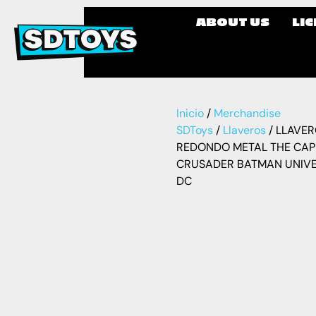
ABOUT US
LI
Inicio
/
Merchandise
SDToys
/
Llaveros
/ LLAVE
REDONDO METAL THE CA
CRUSADER BATMAN UNIV
DC