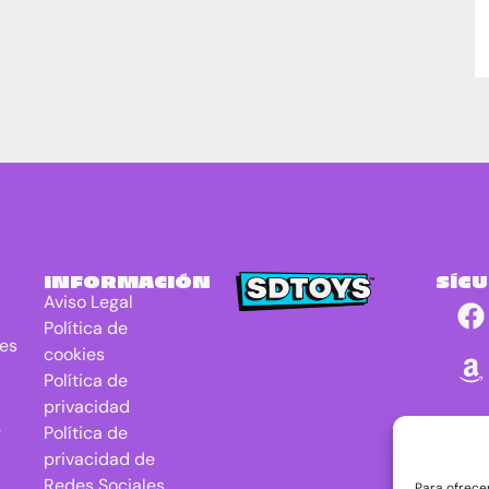
INFORMACIÓN
SÍG
Aviso Legal
Política de
res
cookies
Política de
privacidad
r
Política de
privacidad de
Redes Sociales
Para ofrece