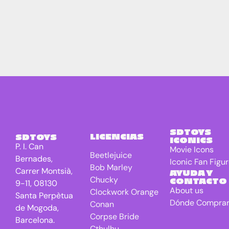
SDTOYS
LICENCIAS
SDTOYS
ICONICS
P. I. Can
Movie Icons
Beetlejuice
Bernades,
Iconic Fan Figu
Bob Marley
Carrer Montsià,
AYUDA Y
Chucky
CONTACTO
9-11, 08130
About us
Clockwork Orange
Santa Perpètua
Dónde Compra
Conan
de Mogoda,
Corpse Bride
Barcelona.
Cthulhu