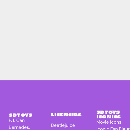
SDTOYS
LICENCIAS
SDTOYS
ICONICS
P. I. Can
Movie Icons
Beetlejuice
Bernades,
Iconic Fan Figu