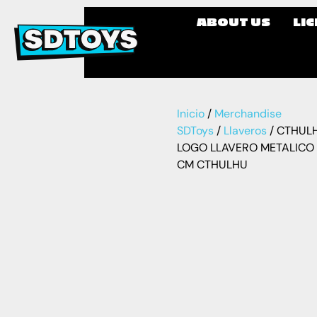
ABOUT US
LI
Inicio
/
Merchandise
SDToys
/
Llaveros
/ CTHUL
LOGO LLAVERO METALICO 
CM CTHULHU