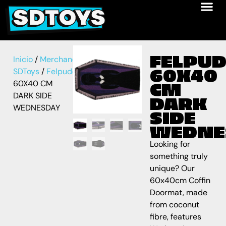
FELPU
Inicio
/
Merchandise
60X40
SDToys
/
Felpudos
/ FELPUDO
60X40 CM
CM
DARK SIDE
DARK
WEDNESDAY
SIDE
WEDNE
Looking for
something truly
unique? Our
60x40cm Coffin
Doormat, made
from coconut
fibre, features