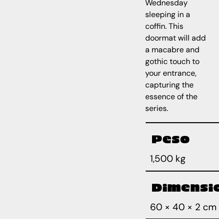
Wednesday
sleeping in a
coffin. This
doormat will add
a macabre and
gothic touch to
your entrance,
capturing the
essence of the
series.
Peso
1,500 kg
Dimensi
60 × 40 × 2 cm