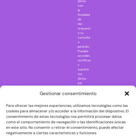
datos
IT
con
la
Jaws
finalidad
Jurassic Park
de
dar
Mazinger Z
respuesta
a tu
Movie Icons
consulta
Naruto
o
petición.
Nightmare in
Puedes
Elm Street
acceder,
rectificar
One Piece
y
suprimir
Regreso al
tus
futuro
datos,
así
Rick and
como
Morty
ejercer
Gestionar consentimiento
otros
Scarface
derechos
Para ofrecer las mejores experiencias, utilizamos tecnologías como las
consultando
The Big Bang
la
cookies para almacenar y/o acceder a la información del dispositivo. El
Theory
información
consentimiento de estas tecnologías nos permitirá procesar datos
adicional
The Blues
como el comportamiento de navegación o las identificaciones únicas
y
en este sitio. No consentir o retirar el consentimiento, puede afectar
Brothers
detallada
negativamente a ciertas características y funciones.
sobre