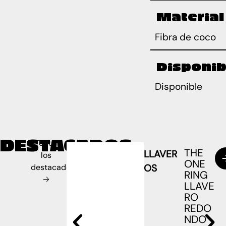
Material
Fibra de coco
Disponib
Disponible
DESTACADOS
Todos
THE
LLAVER
los
ONE
destacados
OS
RING
🡢
LLAVE
RO
REDO
NDO