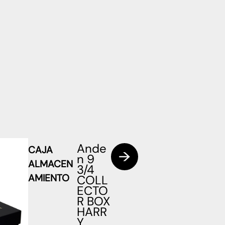
Ande
CAJA
n 9
ALMACEN
3/4
AMIENTO
COLL
ECTO
R BOX
HARR
Y