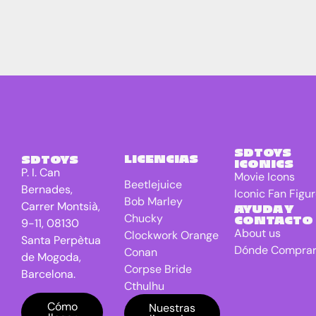
SDTOYS
LICENCIAS
SDTOYS
ICONICS
P. I. Can
Movie Icons
Beetlejuice
Bernades,
Iconic Fan Figu
Bob Marley
Carrer Montsià,
AYUDA Y
Chucky
CONTACTO
9-11, 08130
About us
Clockwork Orange
Santa Perpètua
Dónde Compra
Conan
de Mogoda,
Corpse Bride
Barcelona.
Cthulhu
DC Universe
Cómo
Nuestras