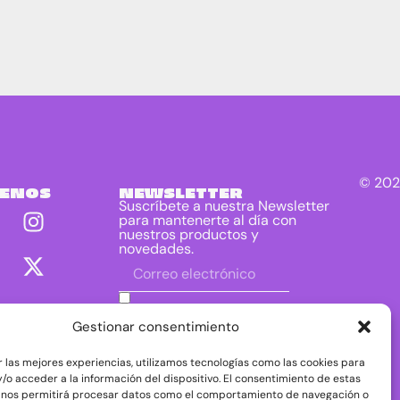
© 202
UENOS
NEWSLETTER
Suscríbete a nuestra Newsletter
para mantenerte al día con
nuestros productos y
novedades.
He leído y acepto las condiciones
contenidas en la política de privacidad
Gestionar consentimiento
sobre el tratamiento de mis datos para
el envío de la newsletter.
r las mejores experiencias, utilizamos tecnologías como las cookies para
DIRAC DIST, S.L. como responsable del
/o acceder a la información del dispositivo. El consentimiento de estas
tratamiento tratará tus datos con la finalidad de
 nos permitirá procesar datos como el comportamiento de navegación o
dar respuesta a tu consulta o petición. Puedes