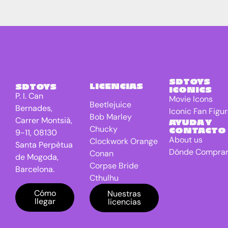
SDTOYS
LICENCIAS
SDTOYS
ICONICS
P. I. Can
Movie Icons
Beetlejuice
Bernades,
Iconic Fan Figu
Bob Marley
Carrer Montsià,
AYUDA Y
Chucky
CONTACTO
9-11, 08130
About us
Clockwork Orange
Santa Perpètua
Dónde Compra
Conan
de Mogoda,
Corpse Bride
Barcelona.
Cthulhu
DC Universe
Cómo
Nuestras
llegar
licencias
Batman
Dragon Ball
E.T. the Extra-