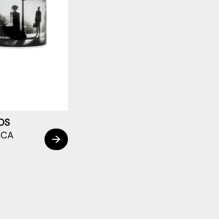
OS
ICA