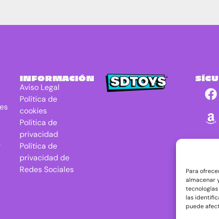
INFORMACIÓN
SÍG
Aviso Legal
Política de
res
cookies
Política de
privacidad
r
Política de
privacidad de
Redes Sociales
Para ofrece
almacenar y
tecnologías
las identifi
puede afect