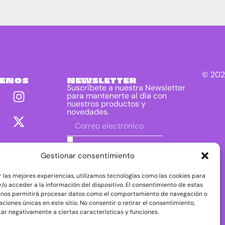
© 202
UENOS
NEWSLETTER
Suscríbete a nuestra Newsletter
para mantenerte al día con
nuestros productos y
novedades.
He leído y acepto las condiciones
contenidas en la política de privacidad
Gestionar consentimiento
sobre el tratamiento de mis datos para
el envío de la newsletter.
r las mejores experiencias, utilizamos tecnologías como las cookies para
DIRAC DIST, S.L. como responsable del
/o acceder a la información del dispositivo. El consentimiento de estas
tratamiento tratará tus datos con la finalidad de
 nos permitirá procesar datos como el comportamiento de navegación o
dar respuesta a tu consulta o petición. Puedes
caciones únicas en este sitio. No consentir o retirar el consentimiento,
acceder, rectificar y suprimir tus datos, así como
ejercer otros derechos consultando la
ar negativamente a ciertas características y funciones.
información adicional y detallada sobre