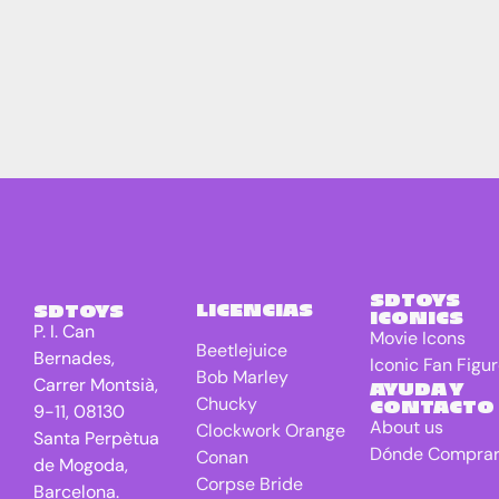
SDTOYS
LICENCIAS
SDTOYS
ICONICS
P. I. Can
Movie Icons
Beetlejuice
Bernades,
Iconic Fan Figu
Bob Marley
Carrer Montsià,
AYUDA Y
Chucky
CONTACTO
9-11, 08130
About us
Clockwork Orange
Santa Perpètua
Dónde Compra
Conan
de Mogoda,
Corpse Bride
Barcelona.