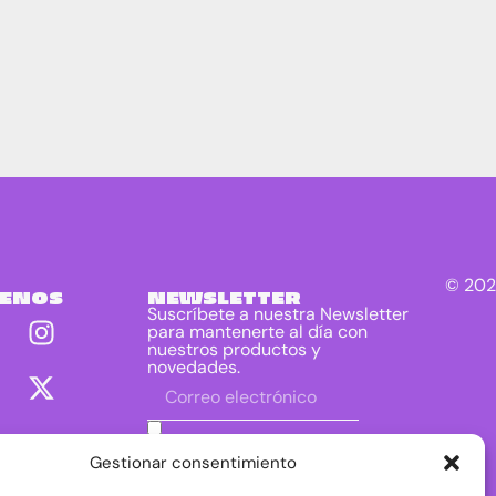
© 202
UENOS
NEWSLETTER
Suscríbete a nuestra Newsletter
para mantenerte al día con
nuestros productos y
novedades.
He leído y acepto las condiciones
contenidas en la política de privacidad
Gestionar consentimiento
sobre el tratamiento de mis datos para
el envío de la newsletter.