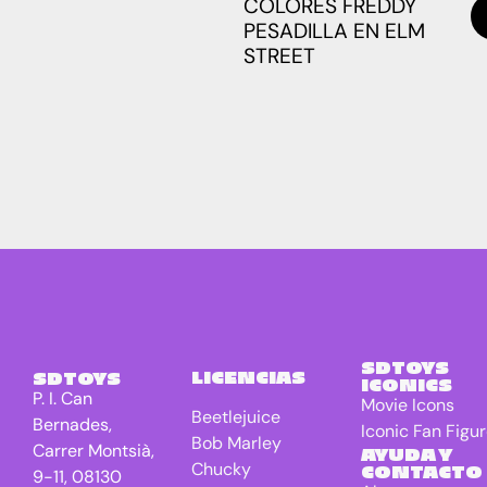
COLORES FREDDY
PESADILLA EN ELM
STREET
SDTOYS
LICENCIAS
SDTOYS
ICONICS
P. I. Can
Movie Icons
Beetlejuice
Bernades,
Iconic Fan Figu
Bob Marley
Carrer Montsià,
AYUDA Y
Chucky
CONTACTO
9-11, 08130