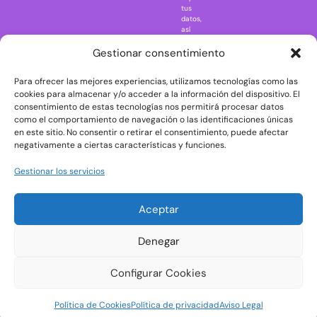
Regreso al
tus
futuro
datos,
así
Rick and
como
Morty
ejercer
Gestionar consentimiento
otros
Scarface
derechos
Para ofrecer las mejores experiencias, utilizamos tecnologías como las
consultando
The Big Bang
la
cookies para almacenar y/o acceder a la información del dispositivo. El
Theory
información
consentimiento de estas tecnologías nos permitirá procesar datos
adicional
The Blues
como el comportamiento de navegación o las identificaciones únicas
y
en este sitio. No consentir o retirar el consentimiento, puede afectar
Brothers
detallada
negativamente a ciertas características y funciones.
sobre
The Exorcist
protección
de
The
Gestionar los servicios
datos
Godfather
en
nuestra
The Goonies
Aceptar
Política
The Shining
de
Privacidad
Universal
Denegar
Monsters
Wednesday
Configurar Cookies
Welcome to
Política de Cookies
Política de privacidad
Aviso Legal
Derry