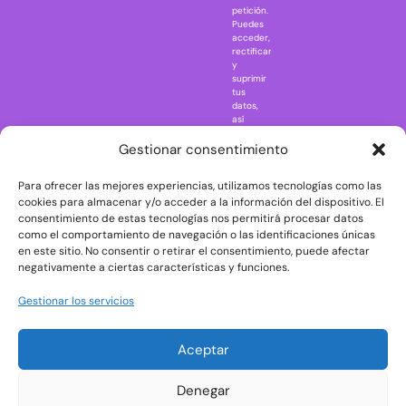
petición.
Nightmare in
Puedes
Elm Street
acceder,
rectificar
One Piece
y
suprimir
Regreso al
tus
futuro
datos,
así
Rick and
como
Morty
ejercer
Gestionar consentimiento
otros
Scarface
derechos
Para ofrecer las mejores experiencias, utilizamos tecnologías como las
consultando
The Big Bang
la
cookies para almacenar y/o acceder a la información del dispositivo. El
Theory
información
consentimiento de estas tecnologías nos permitirá procesar datos
adicional
The Blues
como el comportamiento de navegación o las identificaciones únicas
y
en este sitio. No consentir o retirar el consentimiento, puede afectar
Brothers
detallada
negativamente a ciertas características y funciones.
sobre
The Exorcist
protección
de
The
Gestionar los servicios
datos
Godfather
en
nuestra
The Goonies
Aceptar
Política
The Shining
de
Privacidad
Universal
Denegar