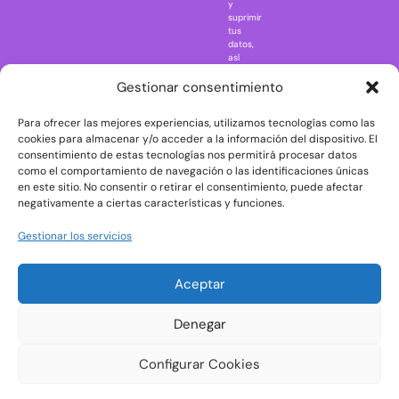
One Piece
y
suprimir
Regreso al
tus
futuro
datos,
así
Rick and
como
Morty
ejercer
Gestionar consentimiento
otros
Scarface
derechos
Para ofrecer las mejores experiencias, utilizamos tecnologías como las
consultando
The Big Bang
la
cookies para almacenar y/o acceder a la información del dispositivo. El
Theory
información
consentimiento de estas tecnologías nos permitirá procesar datos
adicional
The Blues
como el comportamiento de navegación o las identificaciones únicas
y
en este sitio. No consentir o retirar el consentimiento, puede afectar
Brothers
detallada
negativamente a ciertas características y funciones.
sobre
The Exorcist
protección
de
The
Gestionar los servicios
datos
Godfather
en
nuestra
The Goonies
Aceptar
Política
The Shining
de
Privacidad
Universal
Denegar
Monsters
Wednesday
Configurar Cookies
Welcome to