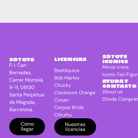
SDTOYS
LICENCIAS
SDTOYS
ICONICS
P. I. Can
Movie Icons
Beetlejuice
Bernades,
Iconic Fan Figu
Bob Marley
Carrer Montsià,
AYUDA Y
Chucky
CONTACTO
9-11, 08130
About us
Clockwork Orange
Santa Perpètua
Dónde Compra
Conan
de Mogoda,
Corpse Bride
Barcelona.
Cthulhu
DC Universe
Cómo
Nuestras
llegar
licencias
Batman
Dragon Ball