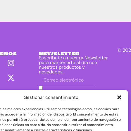
© 202
UENOS
NEWSLETTER
Suscríbete a nuestra Newsletter
para mantenerte al día con
nuestros productos y
novedades.
He leído y acepto las condiciones
contenidas en la política de privacidad
Gestionar consentimiento
sobre el tratamiento de mis datos para
el envío de la newsletter.
r las mejores experiencias, utilizamos tecnologías como las cookies para
DIRAC DIST, S.L. como responsable del
/o acceder a la información del dispositivo. El consentimiento de estas
tratamiento tratará tus datos con la finalidad de
 nos permitirá procesar datos como el comportamiento de navegación o
dar respuesta a tu consulta o petición. Puedes
caciones únicas en este sitio. No consentir o retirar el consentimiento,
acceder, rectificar y suprimir tus datos, así como
ejercer otros derechos consultando la
ar negativamente a ciertas características y funciones.